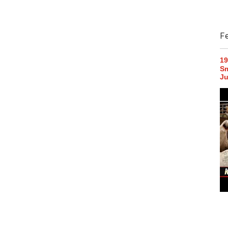
F
19
Sm
Ju