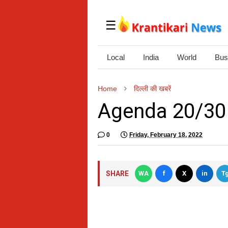
☰
Following
Local
India
World
Bus
India
World
Home
दिल्ली की खबरें
Local News
Agenda 20/30 
Business
0
Friday, February 18, 2022
Science
Health
SHARE
WA
f
X
in
T
Change your language
Help