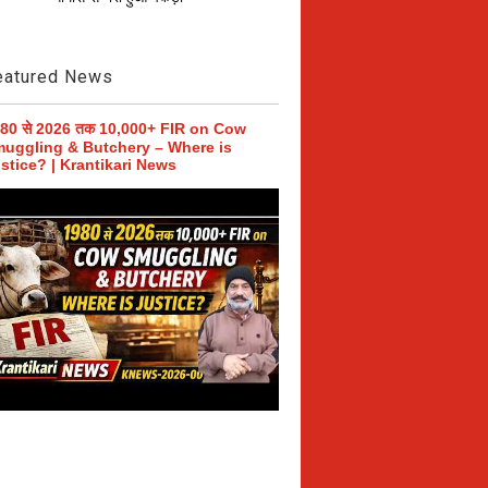
eatured News
80 से 2026 तक 10,000+ FIR on Cow
uggling & Butchery – Where is
stice? | Krantikari News